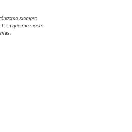
ntándome siempre
o bien que me siento
itas.